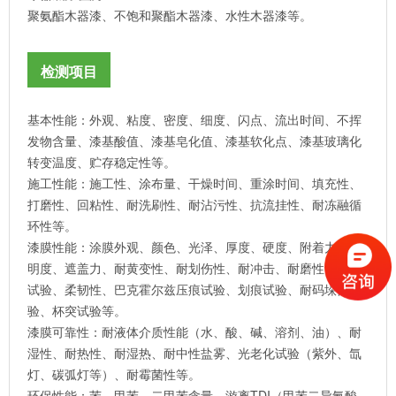
聚氨酯木器漆、不饱和聚酯木器漆、水性木器漆等。
检测项目
基本性能：外观、粘度、密度、细度、闪点、流出时间、不挥
发物含量、漆基酸值、漆基皂化值、漆基软化点、漆基玻璃化
转变温度、贮存稳定性等。
施工性能：施工性、涂布量、干燥时间、重涂时间、填充性、
打磨性、回粘性、耐洗刷性、耐沾污性、抗流挂性、耐冻融循
环性等。
漆膜性能：涂膜外观、颜色、光泽、厚度、硬度、附着力、透
明度、遮盖力、耐黄变性、耐划伤性、耐冲击、耐磨性、弯曲
试验、柔韧性、巴克霍尔兹压痕试验、划痕试验、耐码垛性试
验、杯突试验等。
漆膜可靠性：耐液体介质性能（水、酸、碱、溶剂、油）、耐
湿性、耐热性、耐湿热、耐中性盐雾、光老化试验（紫外、氙
灯、碳弧灯等）、耐霉菌性等。
环保性能：苯、甲苯、二甲苯含量、游离TDI（甲苯二异氰酸