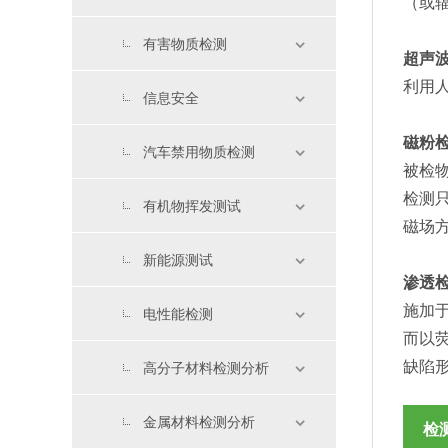
（或
有害物质检测
超声
利用
信息安全
磁粉
汽车禁用物质检测
被检
检测
有机物挥发测试
磁场
新能源测试
渗透
施加
电性能检测
而以
缺陷
高分子材料检测分析
金属材料检测分析
检