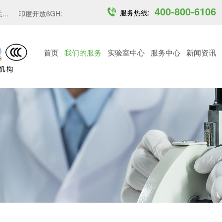
400-800-6106
服务热线:
.
印度开放6GHz中低功率免许可频段...
越南MST发布6 GHz频段无线
首页
我们的服务
实验室中心
服务中心
新闻资讯