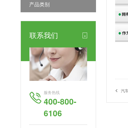
产品类别
联系我们
+
汽
服务热线
400-800-
6106