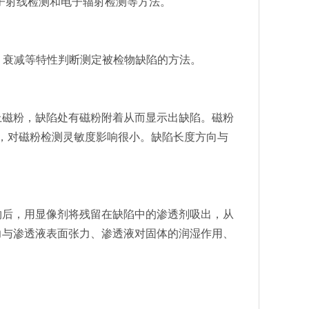
子射线检测和电子辐射检测等方法。
射、衰减等特性判断测定被检物缺陷的方法。
上磁粉，缺陷处有磁粉附着从而显示出缺陷。磁粉
时，对磁粉检测灵敏度影响很小。缺陷长度方向与
物后，用显像剂将残留在缺陷中的渗透剂吸出，从
力与渗透液表面张力、渗透液对固体的润湿作用、