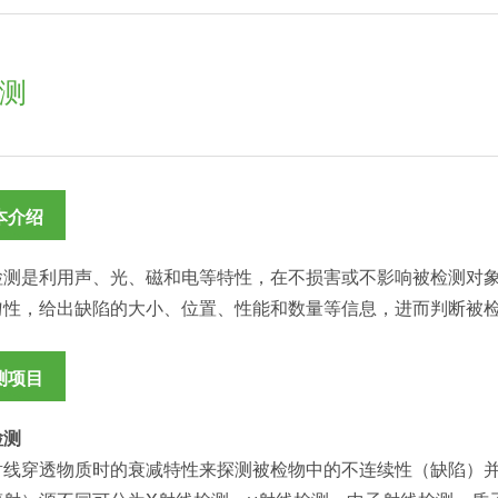
测
本介绍
检测是利用声、光、磁和电等特性，在不损害或不影响被检测对
匀性，给出缺陷的大小、位置、性能和数量等信息，进而判断被
测项目
检测
射线穿透物质时的衰减特性来探测被检物中的不连续性（缺陷）