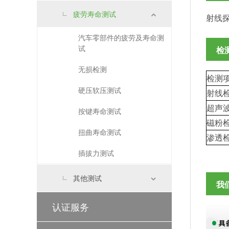
疲劳寿命测试
射线
汽车零部件的疲劳及寿命测
试
检
无损检测
检测
硬压软压测试
射线
超声
按键寿命测试
磁粉
扭曲寿命测试
渗透
插拔力测试
其他测试
我
认证服务