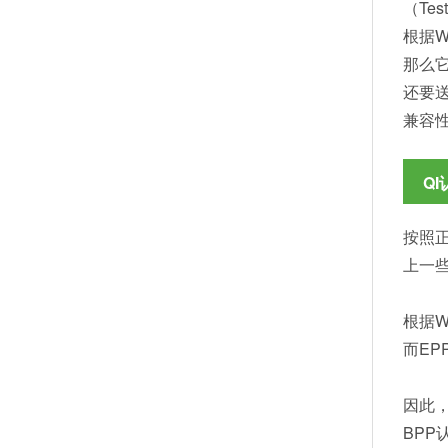
（Tes
根据
那么
还要
兼容
Q
按照
上一些
根据W
而EP
因此
BP