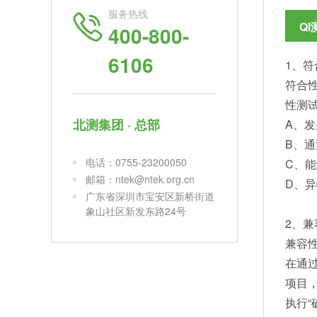
服务热线
Q
400-800-
6106
1、符
符合性
性测
北测集团 · 总部
A、
B、通
电话：0755-23200050
C、
邮箱：ntek@ntek.org.cn
D、异物检
广东省深圳市宝安区新桥街道
象山社区新发东路24号
2、兼
兼容性
在通
项目，
执行