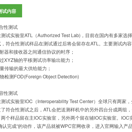
I测试内容
合性测试
测试实验室ATL（Authorized Test Lab)，目前在国内
试，符合性测试样品在测试通过后将会留存在ATL。主要测试内
发射器和接收器之间通信协议的时序；
过XYZ轴的平移测试功率输出能力；
能量传输的最大供给能力；
测FOD(Foreign Object Detection)
容性测试
测试实验室IOC（Interoperability Test Center）
过了符合性测试之后，ATL会把送测样机中的另外四台分成两组
两个样品留在主IOC实验室，另外两个留在辅IOC实验室。IO
“确认完成”的动作，该产品就被WPC官网收录，进入官网输入产