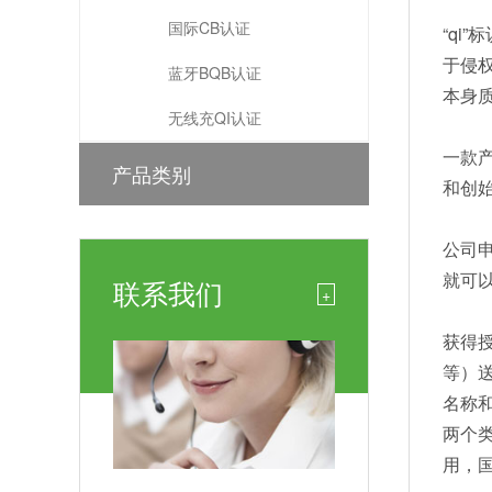
国际CB认证
“qi
于侵
蓝牙BQB认证
本身
无线充QI认证
一款
产品类别
和创
公司申
就可
联系我们
+
获得
等）
名称和认
两个类
用，国