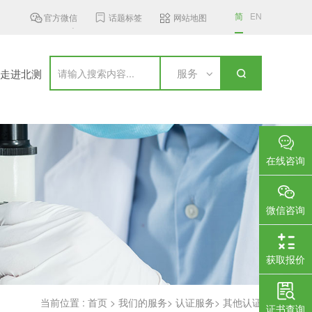
简
EN
官方微信
话题标签
网站地图
ST发布6 GHz频段无线接入设...
加拿大更新无线通信设备标准，新...
服务
走进北测
在线咨询
微信咨询
获取报价
当前位置 :
首页
>
我们的服务
>
认证服务
>
其他认证
证书查询