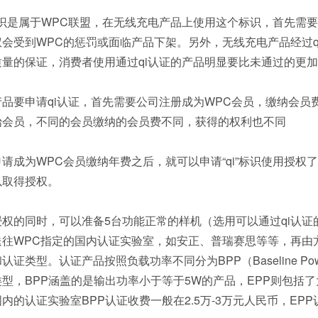
”标识是属于WPC联盟，在无线充电产品上使用这个标识，首先需
权会受到WPC的惩罚或面临产品下架。另外，无线充电产品经过q
质量的保证，消费者使用通过qi认证的产品明显要比未通过的更
产品要申请qi认证，首先需要公司注册成为WPC会员，缴纳会
始会员，不同的会员缴纳的会员费不同，获得的权利也不同
请成为WPC会员缴纳年费之后，就可以申请“qi”标识使用授权
以取得授权。
授权的同时，可以准备5台功能正常的样机（选用可以通过qi认证
送往WPC指定的国内认证实验室，如安正、普瑞赛思等等，再由
证类型。认证产品按照负载功率不同分为BPP（Baseline Power Prof
型，BPP涵盖的是输出功率小于等于5W的产品，EPP则包括了
内的认证实验室BPP认证收费一般在2.5万-3万元人民币，EP