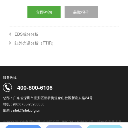
立即咨询
获取报价
EDS成分分析
红外光谱分析（FTIR）
服务热线
400-800-6106
总部：广东省深圳市宝安区新桥街道象山社区新发东路24号
总机：(86)0755-23200050
邮箱：ntek@ntek.org.cn
©2022 深圳市北测检测技术有限公司
粤ICP备14056301号
诚信检测承诺书
|
检测服务通用条款
|