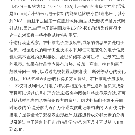
电流小(一般约为10- 10～10- 12A)电子探针的束斑尺寸小(通常
是5 nm到几十纳米) ,电子探针的能量也比较小(加速电压可以小
到2 kV ) ,而且不是固定一点照射试样,而是以光栅状扫描方式照
射试样,因此,由于电子照射而发生试样的损伤和污染程度很小,
这一点对观察一些生物试样特别重要。
⑨进行动态观察。在扫描电子显微镜中,成象的信息主要是电子
信息。根据近代的电子工业技术水平,即使高速变化的电子信息,
也能毫不困难的及时接收、处理和储存,故可进行一些动态过程
的观察。如果在样品室内装有加热、冷却、弯曲、拉伸和离子
刻蚀等附件,则可以通过电视装置,观察相变、断裂等动态的变化
过程。10从试样表面形貌获得多方面资料。在扫描电子显微镜
中,不仅可以利用入射电子和试样相互作用产生各种信息来成象,
而且可以通过信号处理方法,获得多种图象的特殊显示方法,还可
以从试样的表面形貌获得多方面资料。因为扫描电子象不是同
时记录的,它是分解为近百万个逐次依此记录构成的,因而使得扫
描电子显微镜除了观察表面形貌外,还能进行成分和元素的分析,
以及通过电子通道花样进行结晶学分析,选区尺寸可以从10μm
到2μm。