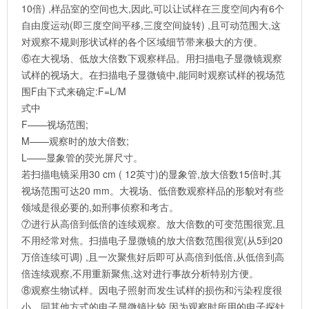
10倍) ,样品室的空间也大,因此,可以让试样在三度空间内有6个
自由度运动(即三度空间平移,三度空间旋转) ,且可动范围大,这
对观察不规则形状试样的各个区域细节带来极大的方便。
⑥在大视场、低放大倍数下观察样品。用扫描电子显微镜观察
试样的视场大。在扫描电子显微镜中,能同时观察试样的视场范
围F由下式来确定:F=L/M
式中
F——视场范围;
M——观察时的放大倍数;
L——显象管的荧光屏尺寸。
若扫描电镜采用30 cm ( 12英寸)的显象管,放大倍数15倍时,其
视场范围可达20 mm。大视场、低倍数观察样品的形貌对有些
领域是很必要的,如刑事侦察和考古。
⑦进行从高倍到低倍的连续观察。放大倍数的可变范围很宽,且
不用经常对焦。扫描电子显微镜的放大倍数范围很宽(从5到20
万倍连续可调) ,且一次聚焦好后即可从高倍到低倍,从低倍到高
倍连续观察,不用重新聚焦,这对进行事故分析特别方便。
⑧观察生物试样。因电子照射而发生试样的损伤和污染程度很
小。同其他方式的电子显微镜比较,因为观察时所用的电子探针