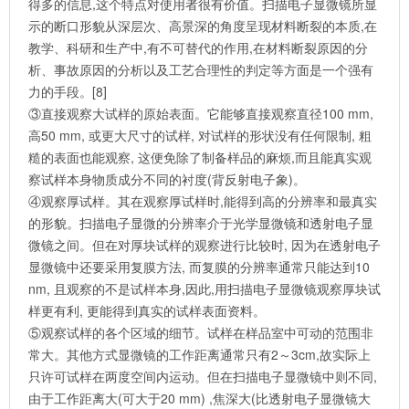
得多的信息,这个特点对使用者很有价值。扫描电子显微镜所显
示的断口形貌从深层次、高景深的角度呈现材料断裂的本质,在
教学、科研和生产中,有不可替代的作用,在材料断裂原因的分
析、事故原因的分析以及工艺合理性的判定等方面是一个强有
力的手段。[8]
③直接观察大试样的原始表面。它能够直接观察直径100 mm,
高50 mm, 或更大尺寸的试样, 对试样的形状没有任何限制, 粗
糙的表面也能观察, 这便免除了制备样品的麻烦,而且能真实观
察试样本身物质成分不同的衬度(背反射电子象)。
④观察厚试样。其在观察厚试样时,能得到高的分辨率和最真实
的形貌。扫描电子显微的分辨率介于光学显微镜和透射电子显
微镜之间。但在对厚块试样的观察进行比较时, 因为在透射电子
显微镜中还要采用复膜方法, 而复膜的分辨率通常只能达到10
nm, 且观察的不是试样本身,因此,用扫描电子显微镜观察厚块试
样更有利, 更能得到真实的试样表面资料。
⑤观察试样的各个区域的细节。试样在样品室中可动的范围非
常大。其他方式显微镜的工作距离通常只有2～3cm,故实际上
只许可试样在两度空间内运动。但在扫描电子显微镜中则不同,
由于工作距离大(可大于20 mm) ,焦深大(比透射电子显微镜大