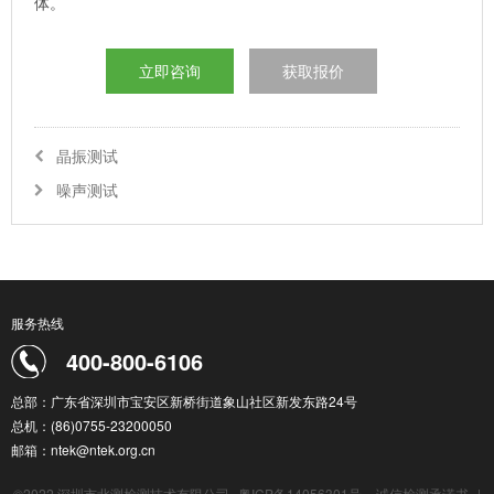
体。
立即咨询
获取报价
晶振测试
噪声测试
服务热线
400-800-6106
总部：广东省深圳市宝安区新桥街道象山社区新发东路24号
总机：(86)0755-23200050
邮箱：ntek@ntek.org.cn
©2022 深圳市北测检测技术有限公司
粤ICP备14056301号
诚信检测承诺书
|