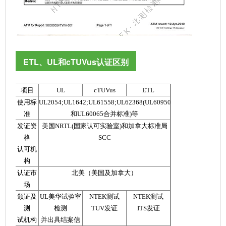
ETL、UL和cTUVus认证区别
项目
UL
cTUVus
ETL
使用标
UL2054;UL1642;UL61558;UL62368(UL60950
准
和UL60065合并标准)等
发证资
美国NRTL(国家认可实验室)和加拿大标准局
格
SCC
认可机
构
认证市
北美（美国及加拿大）
场
颁证及
UL美华试验室
NTEK测试
NTEK测试
测
检测
TUV发证
ITS发证
试机构
并出具结案信