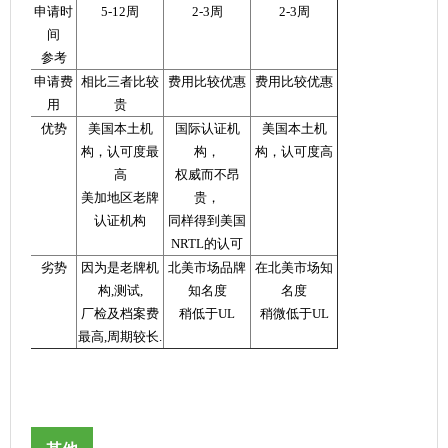
申请时
5-12周
2-3周
2-3周
间
参考
申请费
相比三者比较
费用比较优惠
费用比较优惠
用
贵
优势
美国本土机
国际认证机
美国本土机
构，认可度最
构，
构，认可度高
高
权威而不昂
美加地区老牌
贵，
认证机构
同样得到美国
NRTL的认可
劣势
因为是老牌机
北美市场品牌
在北美市场知
构,测试,
知名度
名度
厂检及档案费
稍低于UL
稍微低于UL
最高,周期较长.