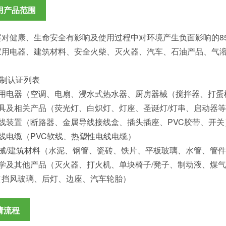
用产品范围
宾对健康、生命安全有影响及使用过程中对环境产生负面影响的8
家用电器、建筑材料、安全火柴、灭火器、汽车、石油产品、气
强制认证列表
家用电器（空调、电扇、浸水式热水器、厨房器械（搅拌器、打蛋
灯具及相关产品（荧光灯、白炽灯、灯座、圣诞灯/灯串、启动器
接线装置（断路器、金属导线接线盒、插头插座、PVC胶带、开关
线电缆（PVC软线、热塑性电线电缆）
机械/建筑材料（水泥、钢管、瓷砖、铁片、平板玻璃、水管、管
化学及其他产品（灭火器、打火机、单块椅子/凳子、制动液、煤
（挡风玻璃、后灯、边座、汽车轮胎）
请流程