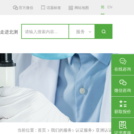
简
EN
官方微信
话题标签
网站地图
信设备标准，新...
国家认监委新规：明年3月起充电...
美国联邦通
服务
走进北测
在线咨询
微信咨询
获取报价
当前位置 :
首页
>
我们的服务
>
认证服务
>
亚洲认证
证书查询