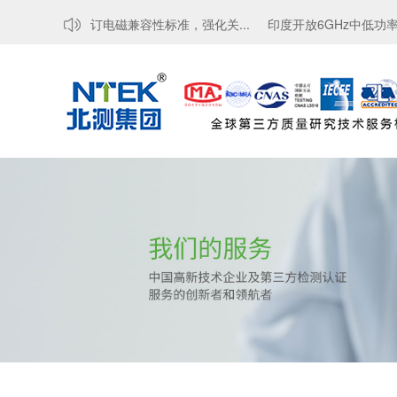
R注册
韩国修订电磁兼容性标准，强化关...
印度开放6GHz中低功率免