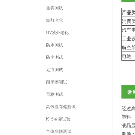
盐雾测试
产品
氙灯老化
消费
汽车
UV紫外老化
工业
防水测试
航空
电池
防尘测试
划痕测试
耐摩擦测试
常
百格测试
高低温存储测试
经过
塑料
K15冷凝试验
液晶显
气体腐蚀测试
电池