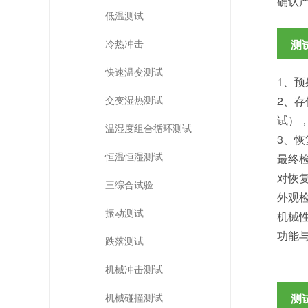
确认
低温测试
冷热冲击
测
快速温变测试
1、
交变湿热测试
2、
试）
温湿度组合循环测试
3、
恒温恒湿测试
最终检测 
对恢
三综合试验
外观
振动测试
机械
功能
跌落测试
机械冲击测试
机械碰撞测试
测