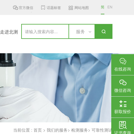
简
EN
官方微信
话题标签
网站地图
拿大更新无线通信设备标准，新...
国家认监委新规：明年3月起充电...
服务
走进北测
在线咨询
微信咨询
获取报价
当前位置 :
首页
>
我们的服务
>
检测服务
>
可靠性测试
证书查询